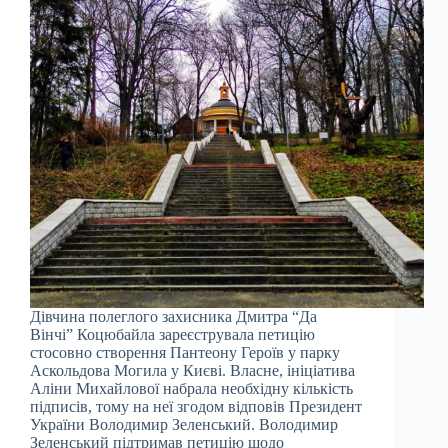
Дівчина полеглого захисника Дмитра “Да
Вінчі” Коцюбайла зареєструвала петицію
стосовно створення Пантеону Героїв у парку
Аскольдова Могила у Києві. Власне, ініціатива
Аліни Михайлової набрала необхідну кількість
підписів, тому на неї згодом відповів Президент
України Володимир Зеленський. Володимир
Зеленський підтримав петицію щодо