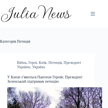
Перейти
до
вмісту
Категорія
Петиція
Війна
,
Герої
,
Київ
,
Петиція
,
Президент
України
,
Україна
У Києві з’явиться Пантеон Героїв: Президент
Зеленський підтримав петицію