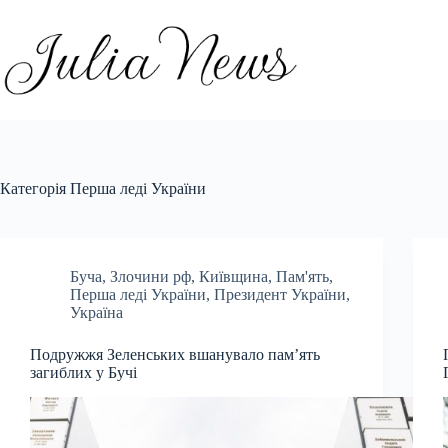
Перейти
до
вмісту
Категорія
Перша леді України
Буча
,
Злочини рф
,
Київщина
,
Пам'ять
,
Перша леді України
,
Президент України
,
Україна
Подружжя Зеленських вшанувало пам’ять
загиблих у Бучі