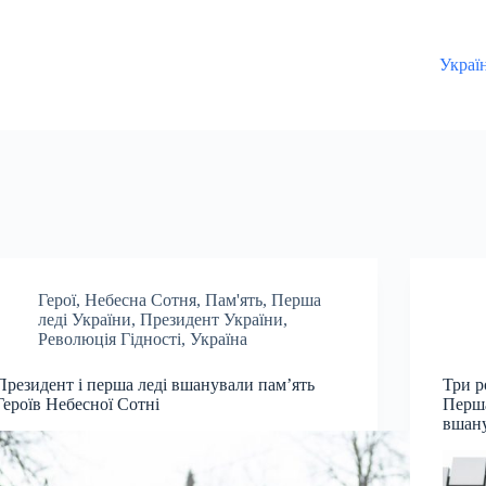
Украї
Герої
,
Небесна Сотня
,
Пам'ять
,
Перша
леді України
,
Президент України
,
Революція Гідності
,
Україна
Президент і перша леді вшанували пам’ять
Три р
Героїв Небесної Сотні
Перша
вшану