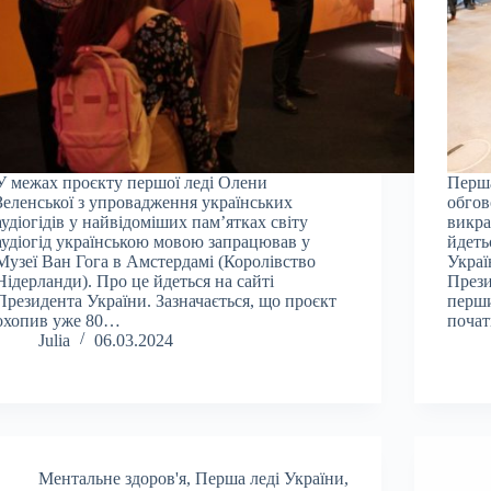
У межах проєкту першої леді Олени
Перша
Зеленської з упровадження українських
обгов
аудіогідів у найвідоміших пам’ятках світу
викра
аудіогід українською мовою запрацював у
йдеть
Музеї Ван Гога в Амстердамі (Королівство
Украї
Нідерланди). Про це йдеться на сайті
Прези
Президента України. Зазначається, що проєкт
перши
охопив уже 80…
почат
Julia
06.03.2024
Ментальне здоров'я
,
Перша леді України
,