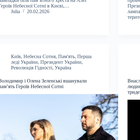
лампадки біля пам’ятного хреста на Алеї
проін
Героїв Небесної Сотні в Києві,…
Прези
Julia
20.02.2026
лампа
терит
Київ
,
Небесна Сотня
,
Пам'ять
,
Перша
леді України
,
Президент України
,
Революція Гідності
,
Україна
Володимир і Олена Зеленські вшанували
Внасл
пам’ять Героїв Небесної Сотні
людин
трид