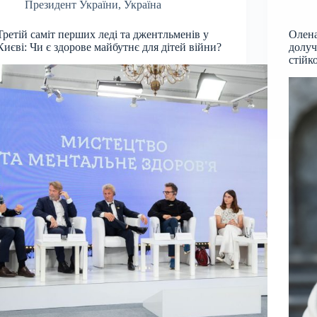
Президент України
,
Україна
Третій саміт перших леді та джентльменів у
Олена
Києві: Чи є здорове майбутнє для дітей війни?
долуч
стійк