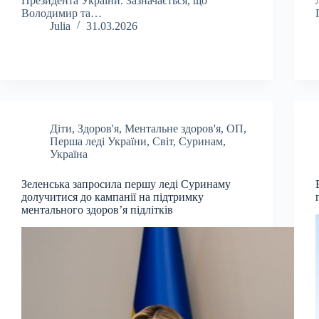
Президента України. Зазначається, що
Володимир та…
Julia
31.03.2026
Діти
,
Здоров'я
,
Ментальне здоров'я
,
ОП
,
Перша леді України
,
Світ
,
Суринам
,
Україна
Зеленська запросила першу леді Суринаму
долучитися до кампанії на підтримку
ментального здоров’я підлітків