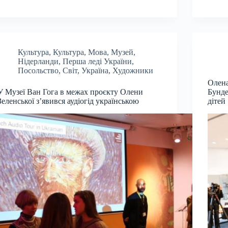
Культура
,
Культура
,
Мова
,
Музей
,
Нідерланди
,
Перша леді України
,
Посольство
,
Світ
,
Україна
,
Художники
Олена
У Музеї Ван Гога в межах проєкту Олени
Бунде
Зеленської з’явився аудіогід українською
дітей