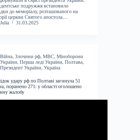
формували в Офісі президента України.
дентське подружжя встановило
дки до меморіалу, розташованого на
орії церкви Святого апостола…
Julia
31.03.2025
Війна
,
Злочини рф
,
МВС
,
Міноборони
України
,
Перша леді України
,
Полтава
,
Президент України
,
Україна
ідок удару рф по Полтаві загинула 51
а, поранено 271: у області оголошено
енну жалобу