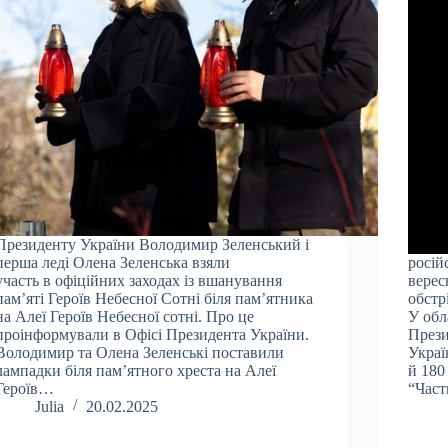
Президенту України Володимир Зеленський і
перша леді Олена Зеленська взяли
росій
участь в офіційних заходах із вшанування
верес
пам’яті Героїв Небесної Сотні біля пам’ятника
обстр
на Алеї Героїв Небесної сотні. Про це
У обл
проінформували в Офісі Президента України.
Прези
Володимир та Олена Зеленські поставили
Украї
лампадки біля пам’ятного хреста на Алеї
й 180
Героїв…
“Част
Julia
20.02.2025