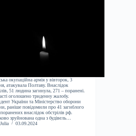
ська окупаційна армія у вівторок, 3
ня, атакувала Полтаву. Внаслідок
ілів, 51 людина загинула, 271 – поранені.
асті оголошено триденну жалобу.
дент України та Міністерство оборони
ни, раніше повідомили про 41 загиблого
 поранених внаслідок обстрілів рф.
ково зруйнована одна з будівель…
Julia
03.09.2024