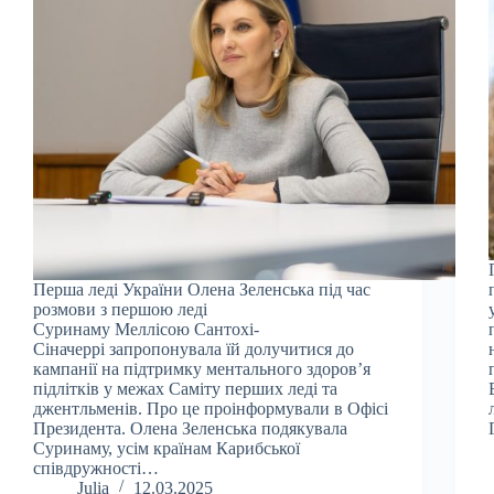
Перша леді України Олена Зеленська під час
розмови з першою леді
Суринаму Меллісою Сантохі-
Сіначеррі запропонувала їй долучитися до
кампанії на підтримку ментального здоров’я
підлітків у межах Саміту перших леді та
джентльменів. Про це проінформували в Офісі
Президента. Олена Зеленська подякувала
Суринаму, усім країнам Карибської
співдружності…
Julia
12.03.2025