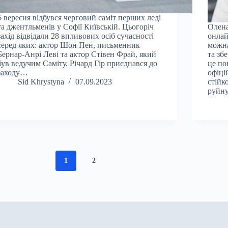
6 вересня відбувся черговий саміт перших леді
та джентльменів у Софії Київській. Цьогоріч
Олена
захід відвідали 28 впливових осіб сучасності
онлай
серед яких: актор Шон Пен, письменник
можна
Бернар-Анрі Леві та актор Стівен Фрай, який
та зб
був ведучим Саміту. Річард Гір приєднався до
це по
заходу…
офіці
Sid Khrystyna
07.09.2023
стійк
руйну
1
2