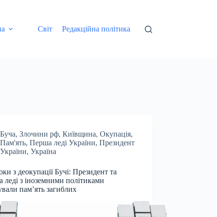
на
Світ
Редакційна політика
Буча
,
Злочини рф
,
Київщина
,
Окупація
,
Пам'ять
,
Перша леді України
,
Президент
України
,
Україна
оки з деокупації Бучі: Президент та
 леді з іноземними політиками
вали пам’ять загиблих