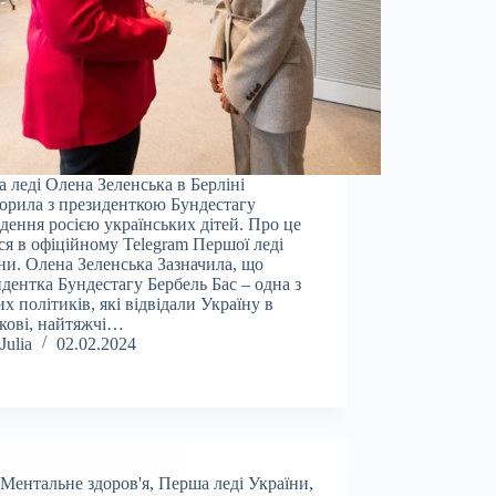
 леді Олена Зеленська в Берліні
орила з президенткою Бундестагу
дення росією українських дітей. Про це
ся в офіційному Telegram Першої леді
ни. Олена Зеленська Зазначила, що
дентка Бундестагу Бербель Бас – одна з
х політиків, які відвідали Україну в
кові, найтяжчі…
Julia
02.02.2024
Ментальне здоров'я
,
Перша леді України
,