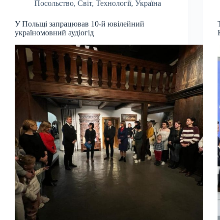
Посольство
,
Світ
,
Технології
,
Україна
У Польщі запрацював 10-й ювілейний
україномовний аудіогід