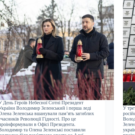
У День Героїв Небесної Сотні Президент
України Володимир Зеленський і перша леді
У тре
Олена Зеленська вшанували пам’ять загиблих
росій
учасників Революції Гідності. Про це
Волод
проінформували в Офісі Президента.
Зелен
Володимир та Олена Зеленські поставили
украї