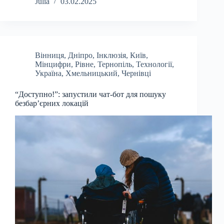
Julia
03.02.2025
Вінниця
,
Дніпро
,
Інклюзія
,
Київ
,
Мінцифри
,
Рівне
,
Тернопіль
,
Технології
,
Україна
,
Хмельницький
,
Чернівці
“Доступно!”: запустили чат-бот для пошуку
безбар’єрних локацій