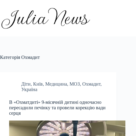
Перейти
до
вмісту
Категорія
Охмадит
Діти
,
Київ
,
Медицина
,
МОЗ
,
Охмадит
,
Україна
В «Охматдиті» 9-місячній дитині одночасно
пересадили печінку та провели корекцію вади
серця