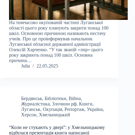
На тимчасово окупованій частині Луганської
області цього року планують закрити понад 100
шкіл. Основною причиною називають нестачу
учнів. Про це проінформував начальник
Луганської обласної державної адміністрації
Олексій Харченко. “У так званій «лнр» цього
року закриють понад 100 шкіл. Основна
причина…
Julia
22.05.2025
Бердянськ
,
Бібліотеки
,
Війна
,
Журналістика
,
Злочини рф
,
Книги
,
Луганськ
,
Окупація
,
Репортаж
,
Україна
,
Херсон
,
Хмельницький
“Коли не стукають у двері”: у Хмельницькому
відбулася презентація книги написаної