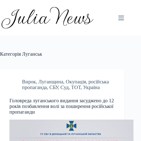
Перейти
до
вмісту
Категорія
Луганськ
Вирок
,
Луганщина
,
Окупація
,
російська
пропаганда
,
СБУ
,
Суд
,
ТОТ
,
Україна
Головреда луганського видання засуджено до 12
років позбавлення волі за поширення російської
пропаганди