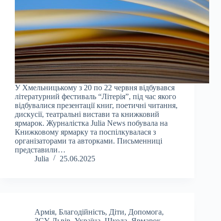
У Хмельницькому з 20 по 22 червня відбувався
літературний фестиваль “Літерія”, під час якого
відбувалися презентації книг, поетичні читання,
дискусії, театральні вистави та книжковий
ярмарок. Журналістка Julia News побувала на
Книжковому ярмарку та поспілкувалася з
організаторами та авторками. Письменниці
представили…
Julia
25.06.2025
Армія
,
Благодійність
,
Діти
,
Допомога
,
ЗСУ
,
Львів
,
Україна
,
Школа
,
Ярмарок