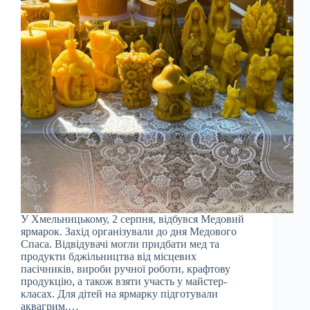
У Хмельницькому, 2 серпня, відбувся Медовий
ярмарок. Захід організували до дня Медового
Спаса. Відвідувачі могли придбати мед та
продукти бджільництва від місцевих
пасічників, вироби ручної роботи, крафтову
продукцію, а також взяти участь у майстер-
класах. Для дітей на ярмарку підготували
аквагрим.…