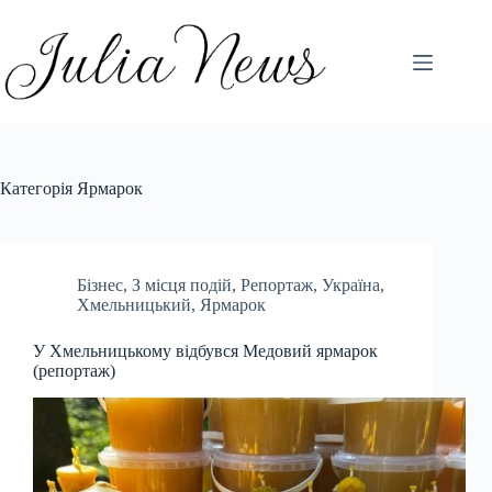
Перейти
до
вмісту
Категорія
Ярмарок
Бізнес
,
З місця подій
,
Репортаж
,
Україна
,
Хмельницький
,
Ярмарок
У Хмельницькому відбувся Медовий ярмарок
(репортаж)