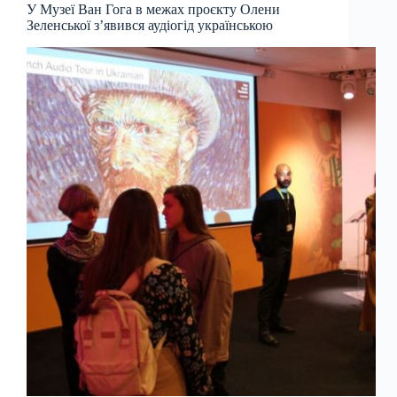
У Музеї Ван Гога в межах проєкту Олени
Зеленської з’явився аудіогід українською