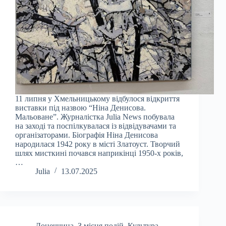
11 липня у Хмельницькому відбулося відкриття
виставки під назвою “Ніна Денисова.
Мальоване”. Журналістка Julia News побувала
на заході та поспілкувалася із відвідувачами та
організаторами. Біографія Ніна Денисова
народилася 1942 року в місті Златоуст. Творчий
шлях мисткині почався наприкінці 1950-х років,
…
Julia
13.07.2025
Донеччина
,
З місця подій
,
Культура
,