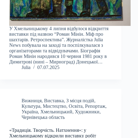
У Хмельницькому 4 липня відбулося відкриття
виставки під назвою “Роман Мінін. Міф про
шахтарів. Ретроспектива”. Журналістка Julia
News побувала на заході та поспілкувалася з
організаторами та відвідувачами. Біографія
Роман Мінін народився 10 червня 1981 року в
Димитрові (нині – Мирноград) Донецької…
Julia
07.07.2025
Вижниця
,
Виставка
,
З місця подій
,
Культура
,
Мистецтво
,
Освіта
,
Репортаж
,
Україна
,
Хмельницький
,
Художники
,
Чернівецька область
«Традиція. Творчість. Натхнення»: у
Хмельницькому відкрили виставку робіт