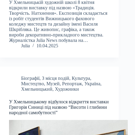
У Хмельницькій художній школі 8 квітня
відкрили виставку під назвою «Традиція.
Творчість. Натхнення». Експозиція складається
із робіт студентів Вижницького фахового
коледжу мистецтв та дизайну імені Василя
Шкрібляка. Це живопис, графіка, а також
вироби декоративно-прикладного мистецтва.
Журналістка Julia News побувала на…
Julia
10.04.2025
Біографії
,
З місця подій
,
Культура
,
Мистецтво
,
Музей
,
Репортаж
,
Україна
,
Хмельницький
,
Художники
У Хмельницькому відбулося відкриття виставки
Григорія Синиці під назвою “Висоти і глибини
народної самобутності”