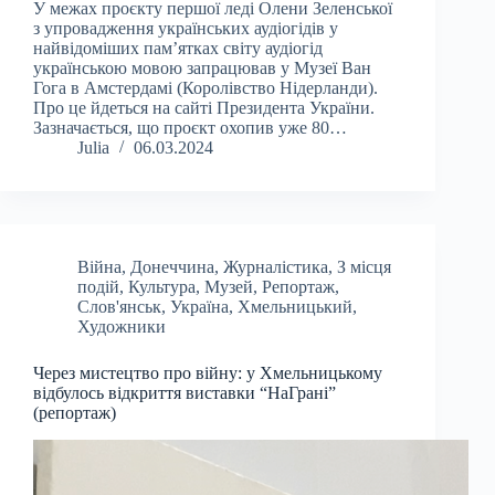
У межах проєкту першої леді Олени Зеленської
з упровадження українських аудіогідів у
найвідоміших пам’ятках світу аудіогід
українською мовою запрацював у Музеї Ван
Гога в Амстердамі (Королівство Нідерланди).
Про це йдеться на сайті Президента України.
Зазначається, що проєкт охопив уже 80…
Julia
06.03.2024
Війна
,
Донеччина
,
Журналістика
,
З місця
подій
,
Культура
,
Музей
,
Репортаж
,
Слов'янськ
,
Україна
,
Хмельницький
,
Художники
Через мистецтво про війну: у Хмельницькому
відбулось відкриття виставки “НаГрані”
(репортаж)