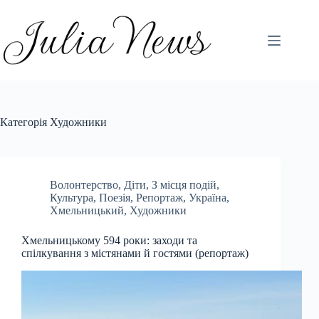
Перейти
до
вмісту
Категорія
Художники
Волонтерство
,
Діти
,
З місця подій
,
Культура
,
Поезія
,
Репортаж
,
Україна
,
Хмельницький
,
Художники
Хмельницькому 594 роки: заходи та
спілкування з містянами й гостями (репортаж)