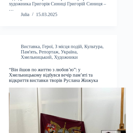
художника Григорія Синиці Григорій Синиця –
…
Julia
15.03.2025
Виставка
,
Герої
,
З місця подій
,
Культура
,
Пам'ять
,
Репортаж
,
Україна
,
Хмельницький
,
Художники
“Він йшов по життю з любовʼю”: у
Хмельницькому відбувся вечір памʼяті та
відкриття виставки творів Руслана Жижука