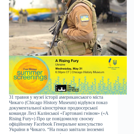
31 травня у музеї історії американського міста
Чикаго (Chicago History Museum) відбувся показ
документальної кінострічки продюсерської
команди Лесі Калінської «Гартовані гнівом» («A
Rising Fury») Про це повідомилоу своєму
офіційному Facebook Генеральне консульство
України в Чикаго. “На показ завітали іноземні