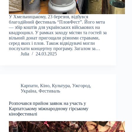
У Хмельницькому, 23 березня, відбувся
благодійний фестиваль “ПловФест”. Його мета
— збір коштів для українських військових на
квадроцикл. У рамках заходу містян та гостей за
вільний донат пригощали різними стравами,
серед яких і плов. Також відвідувачі могли
послухати концертну програму. Загалом за…
Julia
24.03.2025
Карпати
,
Кіно
,
Культура
,
Ужгород
,
Україна
,
Фестиваль
Розпочався прийом заявок на участь у
Карпатському міжнародному гірському
кінофестивалі