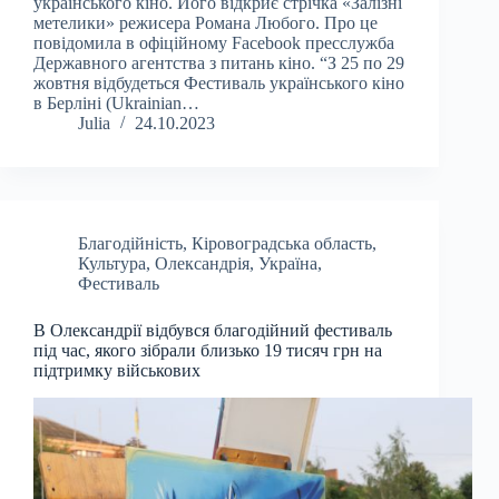
українського кіно. Його відкриє стрічка «Залізні
метелики» режисера Романа Любого. Про це
повідомила в офіційному Facebook пресслужба
Державного агентства з питань кіно. “З 25 по 29
жовтня відбудеться Фестиваль українського кіно
в Берліні (Ukrainian…
Julia
24.10.2023
Благодійність
,
Кіровоградська область
,
Культура
,
Олександрія
,
Україна
,
Фестиваль
В Олександрії відбувся благодійний фестиваль
під час, якого зібрали близько 19 тисяч грн на
підтримку військових