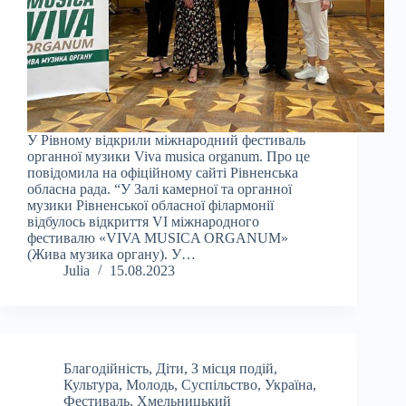
У Рівному відкрили міжнародний фестиваль
органної музики Viva musica organum. Про це
повідомила на офіційному сайті Рівненська
обласна рада. “У Залі камерної та органної
музики Рівненської обласної філармонії
відбулось відкриття VI міжнародного
фестивалю «VIVA MUSICA ORGANUM»
(Жива музика органу). У…
Julia
15.08.2023
Благодійність
,
Діти
,
З місця подій
,
Культура
,
Молодь
,
Суспільство
,
Україна
,
Фестиваль
,
Хмельницький