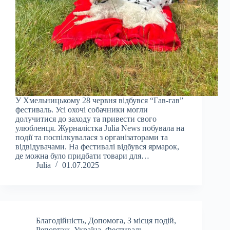
У Хмельницькому 28 червня відбувся “Гав-гав”
фестиваль. Усі охочі собачники могли
долучитися до заходу та привести свого
улюбленця. Журналістка Julia News побувала на
події та поспілкувалася з організаторами та
відвідувачами. На фестивалі відбувся ярмарок,
де можна було придбати товари для…
Julia
01.07.2025
Благодійність
,
Допомога
,
З місця подій
,
Репортаж
,
Україна
,
Фестиваль
,