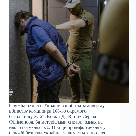
Служба безпеки України запобігла замовному
вбивству командира 108-го окремого
батальйону ЗСУ «Вовки Да Вінчі» Сергія
Філімонова. За матеріалами справи, замах на
нього готувала фсб. Про це проінформували у
Службі безпеки України. Зазначається, що для