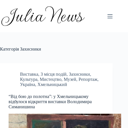
Перейти
до
вмісту
Категорія
Захисники
Виставка
,
З місця подій
,
Захисники
,
Культура
,
Мистецтво
,
Музей
,
Репортаж
,
Україна
,
Хмельницький
“Від бою до полотна”: у Хмельницькому
відбулося відкриття виставки Володимира
Симанишина