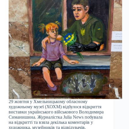
29 жовтня у Хмельницькому обласному
художньому музеї (ХОХМ) відбулося відкриття
виставки українського військового Володимира
Симанишина. Журналістка Julia News побувала
на відкритті та взяла декілька коментарів у
художника, музейників та відвідувачів.