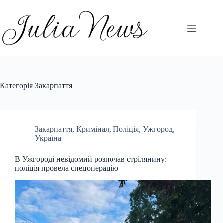
Перейти
до
вмісту
Категорія
Закарпаття
Закарпаття
,
Кримінал
,
Поліція
,
Ужгород
,
Україна
В Ужгороді невідомий розпочав стрілянину:
поліція провела спецоперацію