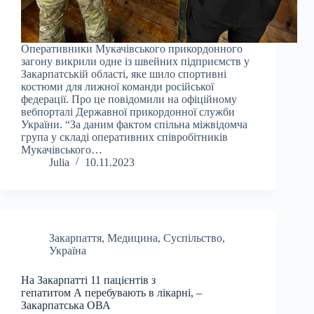
Оперативники Мукачівського прикордонного
загону викрили одне із швейних підприємств у
Закарпатській області, яке шило спортивні
костюми для лижної команди російської
федерації. Про це повідомили на офіційному
вебпорталі Державної прикордонної служби
України. “За даним фактом спільна міжвідомча
група у складі оперативних співробітників
Мукачівського…
Julia
10.11.2023
Закарпаття
,
Медицина
,
Суспільство
,
Україна
На Закарпатті 11 пацієнтів з
гепатитом А перебувають в лікарні, –
Закарпатська ОВА