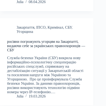
Julia
08.04.2026
Закарпаття
,
ІПСО
,
Кримінал
,
СБУ
,
Угорщина
росіяни погрожують угорцям на Закарпатті,
видаючи себе за українських правоохоронців —
СБУ
Служба безпеки України (СБУ) викрила нову
інформаційно-психологічну спецоперацію
російських спецслужб, спрямовану на
дестабілізацію ситуації у Закарпатській області
та посилення напруги між Україною та
Угорщиною. Про це проінформувала Служба
безпеки України. За даними правоохоронців,
росіяни використовують технологію підміни
номера через IP-телефонію.…
Julia
19.03.2026