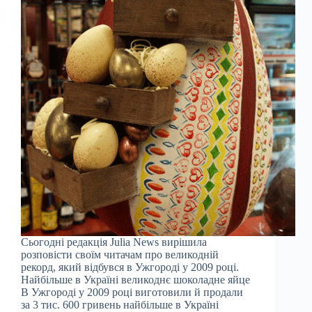
Сьогодні редакція Julia News вирішила
розповісти своїм читачам про великодній
рекорд, який відбувся в Ужгороді у 2009 році.
Найбільше в Україні великоднє шоколадне яйце
В Ужгороді у 2009 році виготовили й продали
за 3 тис. 600 гривень найбільше в Україні