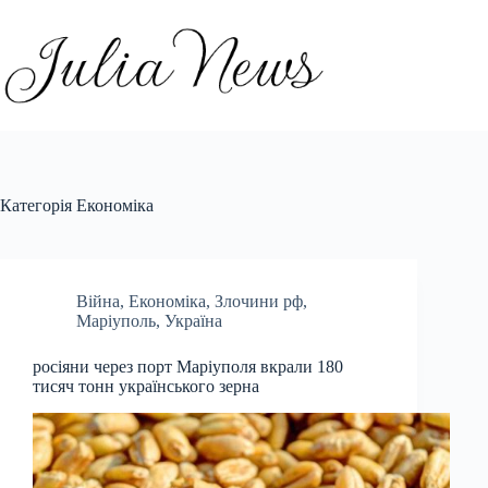
Перейти
до
вмісту
Категорія
Економіка
Війна
,
Економіка
,
Злочини рф
,
Маріуполь
,
Україна
росіяни через порт Маріуполя вкрали 180
тисяч тонн українського зерна