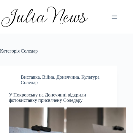
Перейти
до
вмісту
Категорія
Соледар
Виставка
,
Війна
,
Донеччина
,
Культура
,
Соледар
У Покровську на Донеччині відкрили
фотовиставку присвячену Соледару