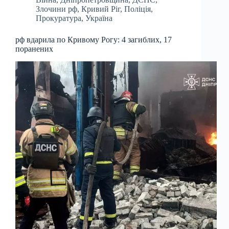
Злочини рф
,
Кривий Ріг
,
Поліція
,
Прокуратура
,
Україна
рф вдарила по Кривому Рогу: 4 загиблих, 17
поранених