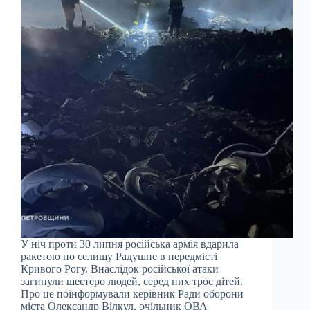
У ніч проти 30 липня російська армія вдарила
ракетою по селищу Радушне в передмісті
Кривого Рогу. Внаслідок російської атаки
загинули шестеро людей, серед них троє дітей.
Про це поінформували керівник Ради оборони
міста Олександр Вілкул, очільник ОВА