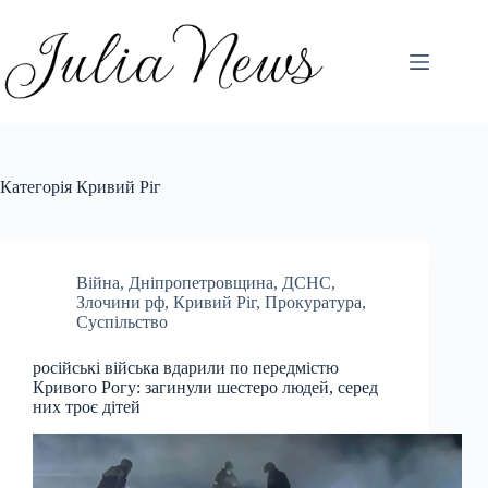
Перейти
до
вмісту
Категорія
Кривий Ріг
Війна
,
Дніпропетровщина
,
ДСНС
,
Злочини рф
,
Кривий Ріг
,
Прокуратура
,
Суспільство
російські війська вдарили по передмістю
Кривого Рогу: загинули шестеро людей, серед
них троє дітей