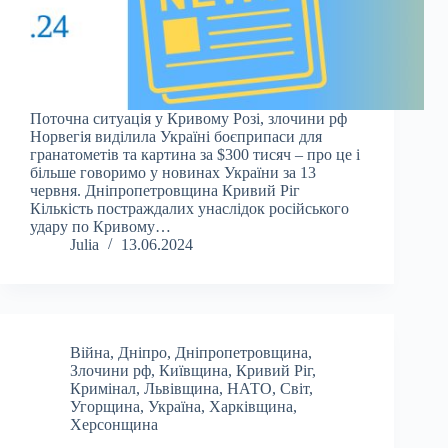
Поточна ситуація у Кривому Розі, злочини рф
Норвегія виділила Україні боєприпаси для
гранатометів та картина за $300 тисяч – про це і
більше говоримо у новинах України за 13
червня. Дніпропетровщина Кривий Ріг
Кількість постраждалих унаслідок російського
удару по Кривому…
Julia
13.06.2024
Війна
,
Дніпро
,
Дніпропетровщина
,
Злочини рф
,
Київщина
,
Кривий Ріг
,
Кримінал
,
Львівщина
,
НАТО
,
Світ
,
Угорщина
,
Україна
,
Харківщина
,
Херсонщина