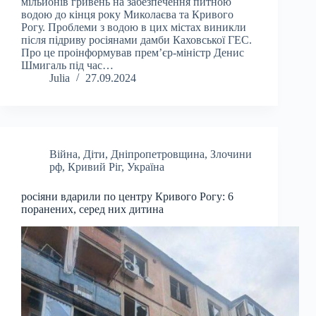
мільйонів гривень на забезпечення питною
водою до кінця року Миколаєва та Кривого
Рогу. Проблеми з водою в цих містах виникли
після підриву росіянами дамби Каховської ГЕС.
Про це проінформував прем’єр-міністр Денис
Шмигаль під час…
Julia
27.09.2024
Війна
,
Діти
,
Дніпропетровщина
,
Злочини
рф
,
Кривий Ріг
,
Україна
росіяни вдарили по центру Кривого Рогу: 6
поранених, серед них дитина