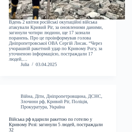
Вдень 2 квітня російські окупаційні війська
атакували Кривий Ріг, за оновленими даними,
загинули чотири людини, ще 17 зазнали
поранень. Про це проінформував голова
Дніпропетровської ОВА Сергій Лисак. “Через
учорашній ракетний удар по Кривому Рогу, за
уточненою інформацією, постраждали 17
людей,…
Julia
03.04.2025
Війна
,
Діти
,
Дніпропетровщина
,
ДСНС
,
Злочини рф
,
Кривий Ріг
,
Поліція
,
Прокуратура
,
Україна
Війська рф вдарили ракетою по готелю у
Кривому Розі: загинули 5 людей, постраждали
32