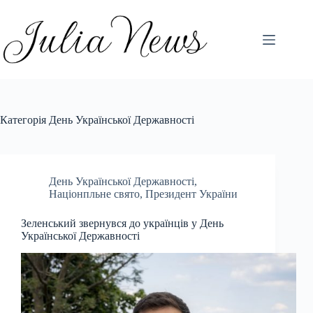
Перейти
до
вмісту
Категорія
День Української Державності
День Української Державності
,
Націонпльне свято
,
Президент України
Зеленський звернувся до українців у День
Української Державності