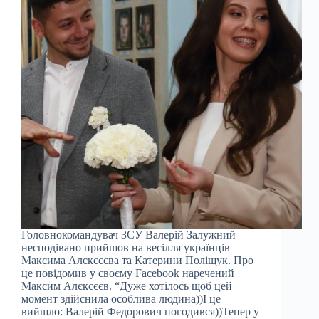
Головнокомандувач ЗСУ Валерій Залужний
несподівано прийшов на весілля українців
Максима Алєксєєва та Катерини Поліщук. Про
це повідомив у своєму Facebook наречений
Максим Алєксєєв. “Дуже хотілось щоб цей
момент здійснила особлива людина))І це
вийшло: Валерій Федорович погодився))Тепер у