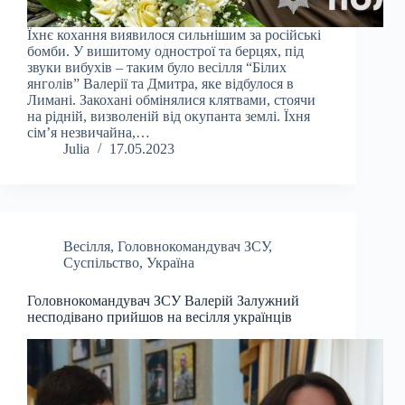
Їхнє кохання виявилося сильнішим за російські
бомби. У вишитому однострої та берцях, під
звуки вибухів – таким було весілля “Білих
янголів” Валерії та Дмитра, яке відбулося в
Лимані. Закохані обмінялися клятвами, стоячи
на рідній, визволеній від окупанта землі. Їхня
сім’я незвичайна,…
Julia
17.05.2023
Весілля
,
Головнокомандувач ЗСУ
,
Суспільство
,
Україна
Головнокомандувач ЗСУ Валерій Залужний
несподівано прийшов на весілля українців