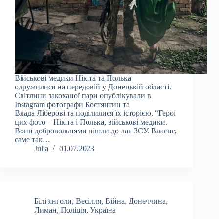
Військові медики Нікіта та Полька
одружилися на передовій у Донецькій області.
Світлини закоханої пари опублікували в
Instagram фотографи Костянтин та
Влада Ліберові та поділилися їх історією. “Герої
цих фото – Нікіта і Полька, військові медики.
Вони добровольцями пішли до лав ЗСУ. Власне,
саме так…
Julia
01.07.2023
Білі янголи
,
Весілля
,
Війна
,
Донеччина
,
Лиман
,
Поліція
,
Україна