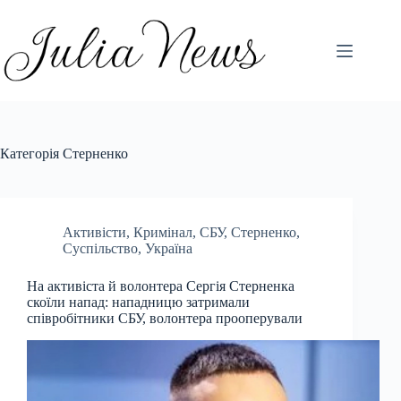
Перейти
до
вмісту
Категорія
Стерненко
Активісти
,
Кримінал
,
СБУ
,
Стерненко
,
Суспільство
,
Україна
На активіста й волонтера Сергія Стерненка
скоїли напад: нападницю затримали
співробітники СБУ, волонтера прооперували