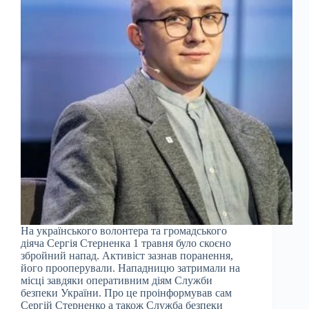
На українського волонтера та громадського
діяча Сергія Стерненка 1 травня було скоєно
збройний напад. Активіст зазнав поранення,
його прооперували. Нападницю затримали на
місці завдяки оперативним діям Служби
безпеки України. Про це проінформував сам
Сергій Стерненко а також Служба безпеки