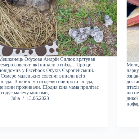
Мешканець Обухова Андрій Силюк врятував
семеро совенят, які випали з гнізда. Про це
Молод
повідомив у Facebook Обухів Європейський.
парку
“Семеро маленьких совенят випали всі з
ознак
гнізда.. Зробив їм гніздечко навпроти гнізда,
доста
де вони проживали. Щодня їхня мама прилітає
птахі
і годує малечу мишами,…
що не
Julia
13.06.2023
дикої
пофа