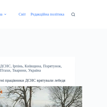
на
Світ
Редакційна політика
ДСНС
,
Ірпінь
,
Київщина
,
Порятунок
,
Птахи
,
Тварини
,
Україна
ені працівники ДСНС врятували лебедя