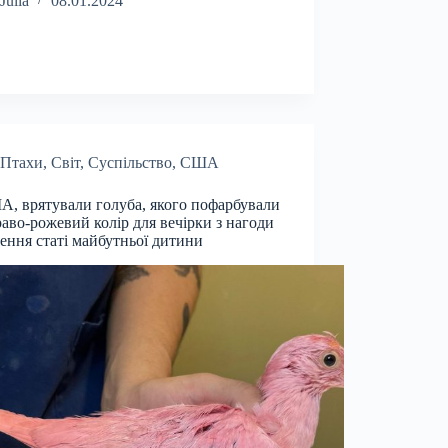
Julia
08.01.2024
Птахи
,
Світ
,
Суспільство
,
США
, врятували голуба, якого пофарбували
раво-рожевий колір для вечірки з нагоди
ення статі майбутньої дитини