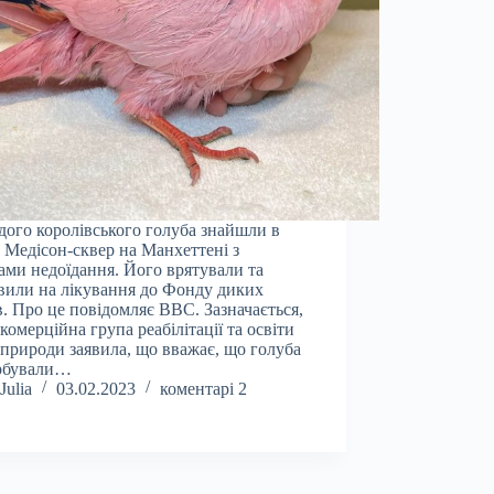
ого королівського голуба знайшли в
 Медісон-сквер на Манхеттені з
ами недоїдання. Його врятували та
вили на лікування до Фонду диких
в. Про це повідомляє ВВС. Зазначається,
комерційна група реабілітації та освіти
 природи заявила, що вважає, що голуба
рбували…
Julia
03.02.2023
коментарі 2