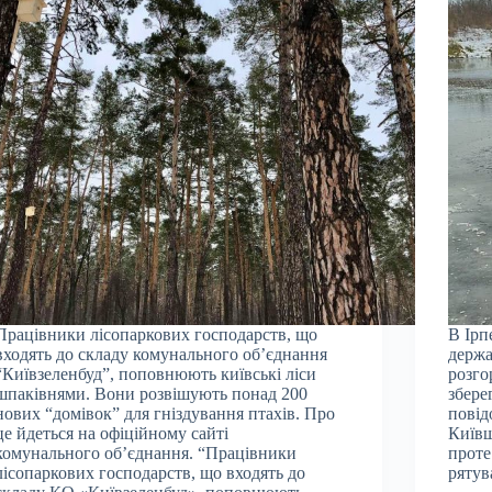
Працівники лісопаркових господарств, що
В Ірп
входять до складу комунального об’єднання
держа
“Київзеленбуд”, поповнюють київські ліси
розго
шпаківнями. Вони розвішують понад 200
збере
нових “домівок” для гніздування птахів. Про
повід
це йдеться на офіційному сайті
Київщ
комунального об’єднання. “Працівники
проте
лісопаркових господарств, що входять до
ряту