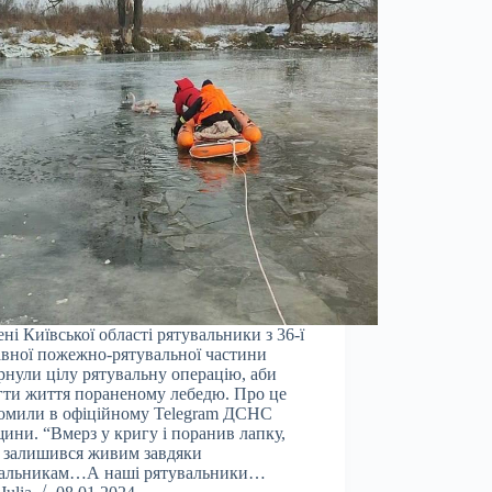
ені Київської області рятувальники з 36-ї
вної пожежно-рятувальної частини
рнули цілу рятувальну операцію, аби
гти життя пораненому лебедю. Про це
омили в офіційному Telegram ДСНС
ини. “Вмерз у кригу і поранив лапку,
 залишився живим завдяки
вальникам…А наші рятувальники…