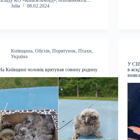
складу КО «Київзеленбуд», поповнюють…
Julia
08.02.2024
Київщина
,
Обухів
,
Порятунок
,
Птахи
,
Україна
У США
На Київщині чоловік врятував совину родину
в яск
виявл