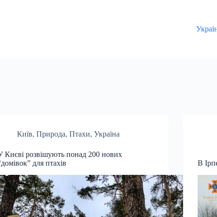
Украї
Київ
,
Природа
,
Птахи
,
Україна
У Києві розвішують понад 200 нових
“домівок” для птахів
В Ірп