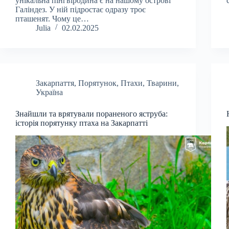
унікальна пінгвіродина є на нашому острові
Галіндез. У ній підростає одразу троє
пташенят. Чому це…
Julia
02.02.2025
Закарпаття
,
Порятунок
,
Птахи
,
Тварини
,
Україна
Знайшли та врятували пораненого яструба:
історія порятунку птаха на Закарпатті