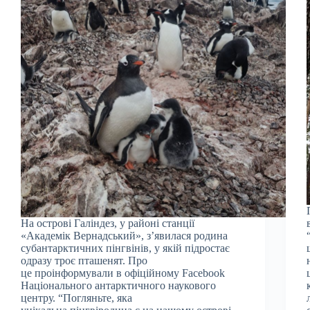
На острові Галіндез, у районі станції
«Академік Вернадський», з’явилася родина
субантарктичних пінгвінів, у якій підростає
одразу троє пташенят. Про
це проінформували в офіційному Facebook
Національного антарктичного наукового
центру. “Погляньте, яка