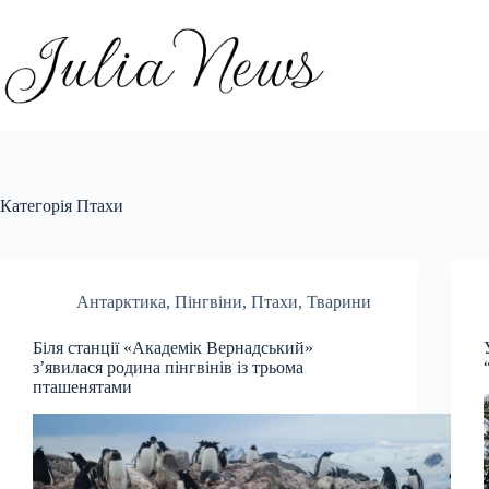
Перейти
до
вмісту
Категорія
Птахи
Антарктика
,
Пінгвіни
,
Птахи
,
Тварини
Біля станції «Академік Вернадський»
з’явилася родина пінгвінів із трьома
пташенятами