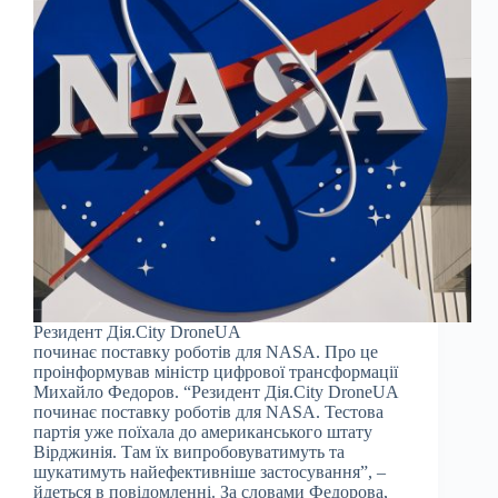
Резидент Дія.City DroneUA
починає поставку роботів для NASA. Про це
проінформував міністр цифрової трансформації
Михайло Федоров. “Резидент Дія.City DroneUA
починає поставку роботів для NASA. Тестова
партія уже поїхала до американського штату
Вірджинія. Там їх випробовуватимуть та
шукатимуть найефективніше застосування”, –
йдеться в повідомленні. За словами Федорова,