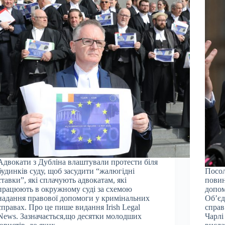
Адвокати з Дубліна влаштували протести біля
будинків суду, щоб засудити “жалюгідні
Посол
ставки”, які сплачують адвокатам, які
повин
працюють в окружному суді за схемою
допом
надання правової допомоги у кримінальних
Об’єд
справах. Про це пише видання Irish Legal
справ
News. Зазначається,що десятки молодших
Чарлі