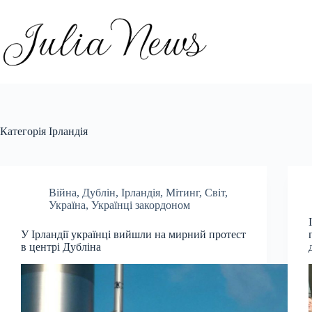
Перейти
до
вмісту
Категорія
Ірландія
Війна
,
Дублін
,
Ірландія
,
Мітинг
,
Світ
,
Україна
,
Українці закордоном
У Ірландії українці вийшли на мирний протест
в центрі Дубліна