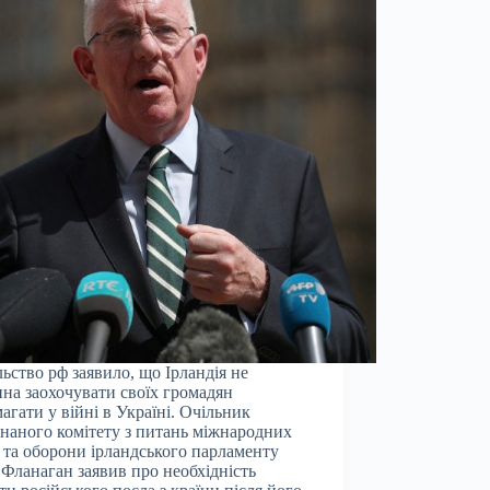
ьство рф заявило, що Ірландія не
на заохочувати своїх громадян
агати у війні в Україні. Очільник
наного комітету з питань міжнародних
 та оборони ірландського парламенту
 Фланаган заявив про необхідність