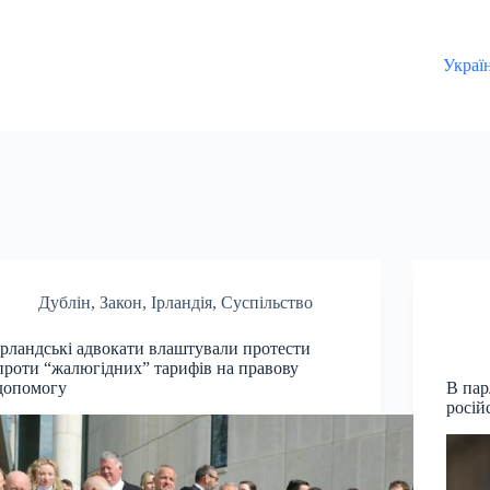
Украї
Дублін
,
Закон
,
Ірландія
,
Суспільство
Ірландські адвокати влаштували протести
проти “жалюгідних” тарифів на правову
допомогу
В пар
росій