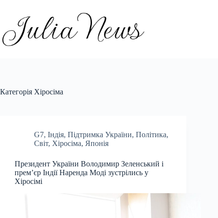
Перейти
до
вмісту
Категорія
Хіросіма
G7
,
Індія
,
Підтримка України
,
Політика
,
Світ
,
Хіросіма
,
Японія
Президент України Володимир Зеленський і
прем’єр Індії Наренда Моді зустрілись у
Хіросімі