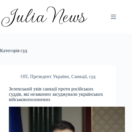
Перейти
до
вмісту
Категорія
суд
ОП
,
Президент України
,
Санкції
,
суд
Зеленський увів санкції проти російських
суддів, які незаконно засуджували українських
військовополонених