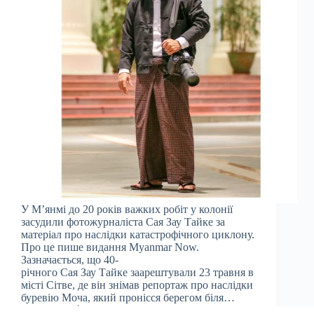
У М’янмі до 20 років важких робіт у колонії
засудили фотожурналіста Сая Зау Тайке за
матеріал про наслідки катастрофічного циклону.
Про це пише видання Myanmar Now.
Зазначається, що 40-
річного Сая Зау Тайке заарештували 23 травня в
місті Сітве, де він знімав репортаж про наслідки
буревію Моча, який пронісся берегом біля…
Julia
07.09.2023