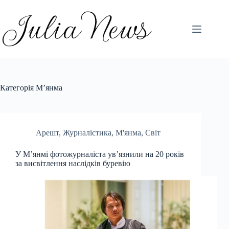
Перейти
до
вмісту
Категорія
М’янма
Арешт
,
Журналістика
,
М'янма
,
Світ
У М’янмі фотожурналіста ув’язнили на 20 років
за висвітлення наслідків буревію