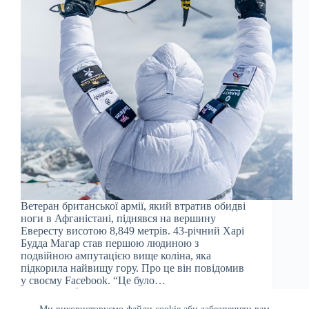
Ветеран британської армії, який втратив обидві
ноги в Афганістані, піднявся на вершину
Евересту висотою 8,849 метрів. 43-річний Харі
Будда Магар став першою людиною з
подвійною ампутацією вище коліна, яка
підкорила найвищу гору. Про це він повідомив
у своєму Facebook. “Це було…
Julia
22.05.2023