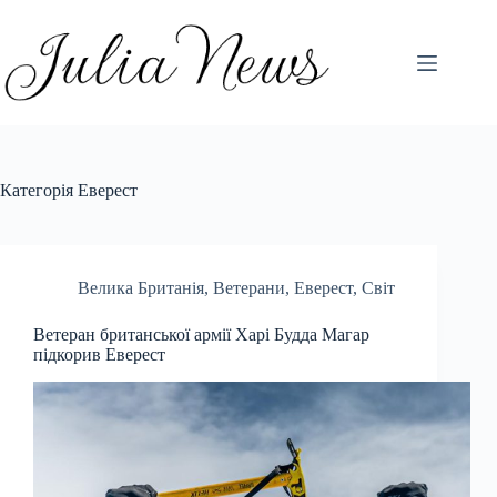
Перейти
до
вмісту
Категорія
Еверест
Велика Британія
,
Ветерани
,
Еверест
,
Світ
Ветеран британської армії Харі Будда Магар
підкорив Еверест