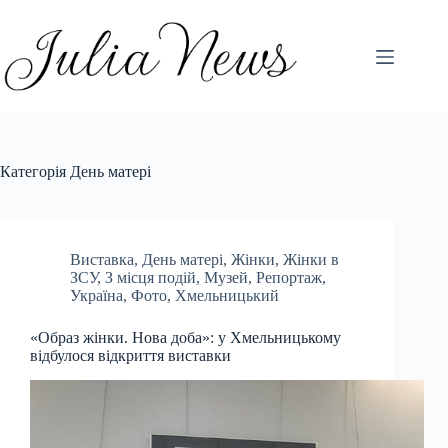
Перейти
до
вмісту
Категорія
День матері
Виставка
,
День матері
,
Жінки
,
Жінки в
ЗСУ
,
З місця подій
,
Музей
,
Репортаж
,
Україна
,
Фото
,
Хмельницький
«Образ жінки. Нова доба»: у Хмельницькому
відбулося відкриття виставки