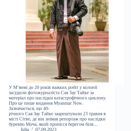
У М’янмі до 20 років важких робіт у колонії
засудили фотожурналіста Сая Зау Тайке за
матеріал про наслідки катастрофічного циклону.
Про це пише видання Myanmar Now.
Зазначається, що 40-
річного Сая Зау Тайке заарештували 23 травня в
місті Сітве, де він знімав репортаж про наслідки
буревію Моча, який пронісся берегом біля…
Julia
07.09.2023