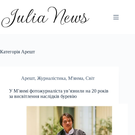
Перейти
до
вмісту
Категорія
Арешт
Арешт
,
Журналістика
,
М'янма
,
Світ
У М’янмі фотожурналіста ув’язнили на 20 років
за висвітлення наслідків буревію