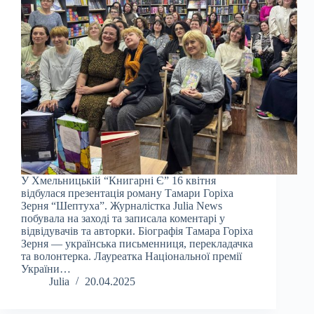
У Хмельницькій “Книгарні Є” 16 квітня
відбулася презентація роману Тамари Горіха
Зерня “Шептуха”. Журналістка Julia News
побувала на заході та записала коментарі у
відвідувачів та авторки. Біографія Тамара Горіха
Зерня — українська письменниця, перекладачка
та волонтерка. Лауреатка Національної премії
України…
Julia
20.04.2025