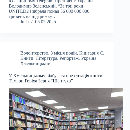
в офіційному Telegram Президент України
Володимир Зеленський. “За три роки
UNITED24 зібрала понад 56 000 000 000
гривень на підтримку…
Julia
05.05.2025
Волонтерство
,
З місця подій
,
Книгарня Є
,
Книги
,
Література
,
Репортаж
,
Україна
,
Хмельницький
У Хмельницькому відбулася презентація книги
Тамари Горіха Зерня “Шептуха”