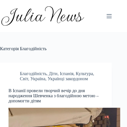
Перейти
до
вмісту
Категорія
Благодійність
Благодійність
,
Діти
,
Іспанія
,
Культура
,
Світ
,
Україна
,
Українці закордоном
В Іспанії провели творчий вечір до дня
народження Шевченка з благодійною метою –
допомогти дітям