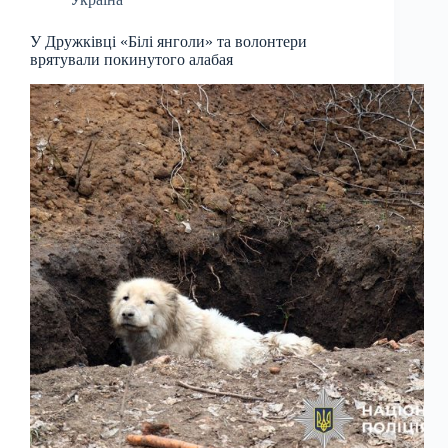
У Дружківці «Білі янголи» та волонтери
врятували покинутого алабая