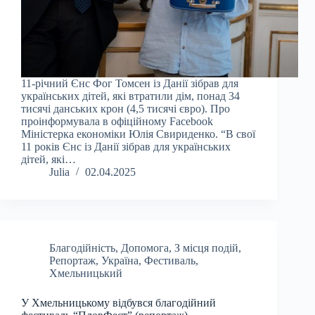
11-річний Єнс Фог Томсен із Данії зібрав для
українських дітей, які втратили дім, понад 34
тисячі данських крон (4,5 тисячі євро). Про
проінформувала в офіційному Facebook
Міністерка економіки Юлія Свириденко. “В свої
11 років Єнс із Данії зібрав для українських
дітей, які…
Julia
02.04.2025
Благодійність
,
Допомога
,
З місця подій
,
Репортаж
,
Україна
,
Фестиваль
,
Хмельницький
У Хмельницькому відбувся благодійний