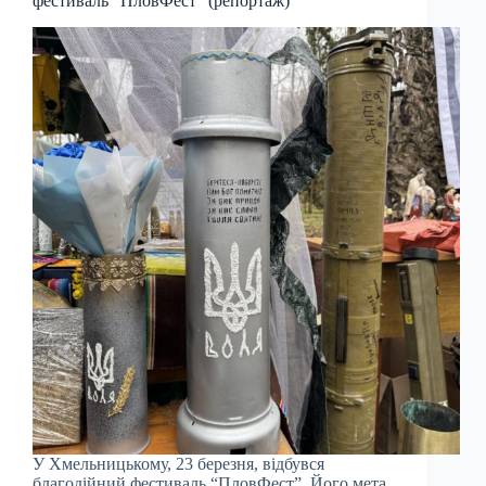
фестиваль “ПловФест” (репортаж)
У Хмельницькому, 23 березня, відбувся
благодійний фестиваль “ПловФест”. Його мета