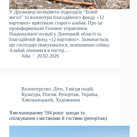
У Дружківці поліціянти підрозділу “Білий
янгол” та волонтери благодійного фонду «12
вартових» врятували старого алабая. Про це
проінформували Головне управління
Національної поліції у Донецькій області та
благодійний фонд «12 вартових». Зазначається,
що господарі евакуювалися, залишивши собаку.
Алабай опинився в пастці…
Julia
20.02.2026
Волонтерство
,
Діти
,
З місця подій
,
Культура
,
Поезія
,
Репортаж
,
Україна
,
Хмельницький
,
Художники
Хмельницькому 594 роки: заходи та
спілкування з містянами й гостями (репортаж)