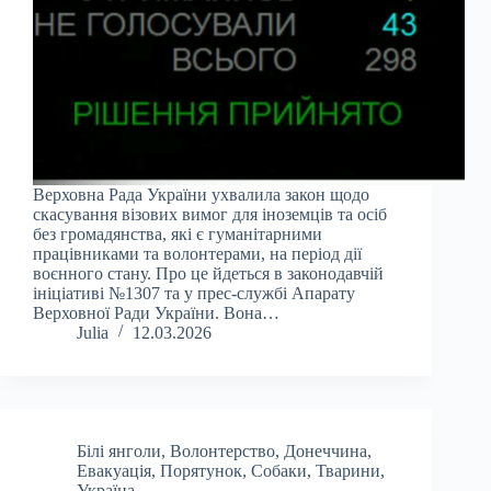
Верховна Рада України ухвалила закон щодо
скасування візових вимог для іноземців та осіб
без громадянства, які є гуманітарними
працівниками та волонтерами, на період дії
воєнного стану. Про це йдеться в законодавчій
ініціативі №1307 та у прес-службі Апарату
Верховної Ради України. Вона…
Julia
12.03.2026
Білі янголи
,
Волонтерство
,
Донеччина
,
Евакуація
,
Порятунок
,
Собаки
,
Тварини
,
Україна