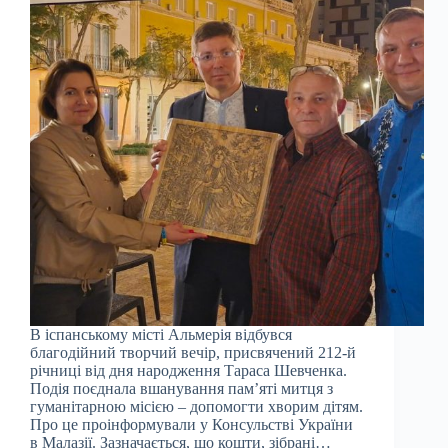
В іспанському місті Альмерія відбувся
благодійний творчий вечір, присвячений 212-й
річниці від дня народження Тараса Шевченка.
Подія поєднала вшанування пам’яті митця з
гуманітарною місією – допомогти хворим дітям.
Про це проінформували у Консульстві України
в Малазії. Зазначається, що кошти, зібрані…