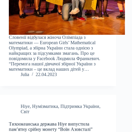
Словенії відбулася жіноча Олімпіада з
математики — European Girls’ Mathematical
Olympiad, а збірна України стала однією з
найкращих за підсумками змагань. Про це
повідомила у Facebook Людмила Франкевич.
“Перемога нашої дівчачої збірної України з
математики – це вклад наших дітей у…
Julia
22.04.2023
Ніуе
,
Нумізматика
,
Підтримка України
,
Світ
Тихоокеанська держава Ніуе випустила
пам’ятну срібну монету “Воїн Азовсталі”