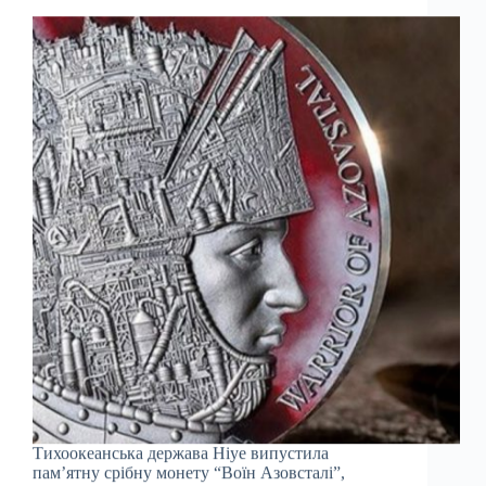
Тихоокеанська держава Ніуе випустила
пам’ятну срібну монету “Воїн Азовсталі”,