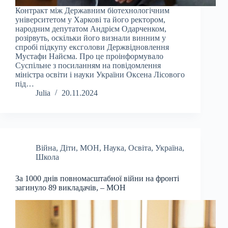
Контракт між Державним біотехнологічним
університетом у Харкові та його ректором,
народним депутатом Андрієм Одарченком,
розірвуть, оскільки його визнали винним у
спробі підкупу ексголови Держвідновлення
Мустафи Найєма. Про це проінформувало
Суспільне з посиланням на повідомлення
міністра освіти і науки України Оксена Лісового
під…
Julia
20.11.2024
Війна
,
Діти
,
МОН
,
Наука
,
Освіта
,
Україна
,
Школа
За 1000 днів повномасштабної війни на фронті
загинуло 89 викладачів, – МОН