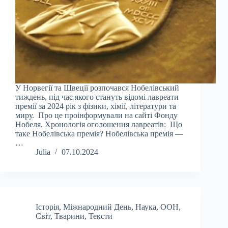
У Норвегії та Швеції розпочався Нобелівський
тиждень, під час якого стануть відомі лавреати
премії за 2024 рік з фізики, хімії, літератури та
миру. Про це проінформували на сайті Фонду
Нобеля. Хронологія оголошення лавреатів: Що
таке Нобелівська премія? Нобелівська премія —
…
Julia
07.10.2024
Історія
,
Міжнародний День
,
Наука
,
ООН
,
Світ
,
Тварини
,
Тексти