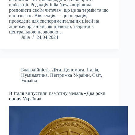
вівісекції. Редакція Julia News вирішила
розповісти своїм читачам, що це за термін та що
він означає. Вівісекція — це операція,
проведена для експериментальних цілей на
живому організмі, як правило, тварини з
центральною нервовою…
Julia
24.04.2024
Благодійність
,
Діти
,
Допомога
,
Італія
,
Нумізматика
,
Підтримка України
,
Світ
,
Україна
В Італії випустили пам’ятну медаль «Два роки
опору України»