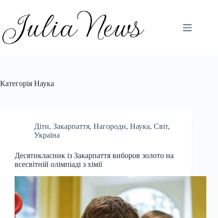
Перейти
до
вмісту
Категорія
Наука
Діти
,
Закарпаття
,
Нагороди
,
Наука
,
Світ
,
Україна
Десятикласник із Закарпаття виборов золото на
всесвітній олімпіаді з хімії