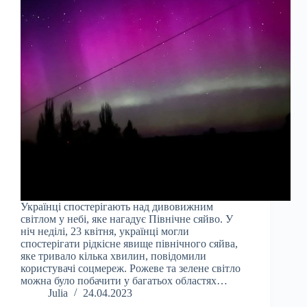
Українці спостерігають над дивовижним
світлом у небі, яке нагадує Північне сяйво. У
ніч неділі, 23 квітня, українці могли
спостерігати рідкісне явище північного сяйва,
яке тривало кілька хвилин, повідомили
користувачі соцмереж. Рожеве та зелене світло
можна було побачити у багатьох областях…
Julia
24.04.2023