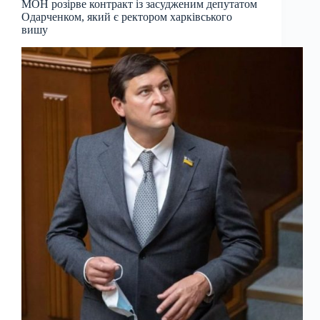
МОН розірве контракт із засудженим депутатом
Одарченком, який є ректором харківського
вишу