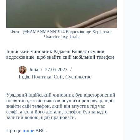
Фото: @RAMANMANN1974|Водосховище Херкатта в
Чхаттісгарху, Індія
Індійський чиновник Раджеш Вішвас осушив
водосховище, щоб знайти свій мобільний телефон
Julia
27.05.2023
Індія
,
Політика
,
Світ
,
Суспільство
Урядовий індійський чиновник був відсторонений
після того, як він наказав осушити резервуар, щоб
знайти свій телефон, який він впустив під час
селфі, а коли його дістали, телефон був занадто
залитий водою, щоб працювати.
Про це
пише
ВВС.