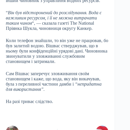
інший чиновник з управління водних ресурсів.
“
Він був відсторонений до розслідування. Вода є
важливим ресурсом, і її не можна витрачати
таким чином
“, — сказала газеті The National
Пріянка Шукла, чиновниця округу Канкер.
Коли телефон знайшли, то він уже не працював, бо
був залитий водою. Вішвас стверджував, що в
ньому були конфіденційні урядові дані. Чиновника
звинуватили у зловживанні службовим
становищем і затримали.
Сам Вішвас заперечує зловживання своїм
становищем і каже, що вода, яку він викачував,
була з переливної частини дамби і
“непридатна
для використання”.
На разі триває слідство.