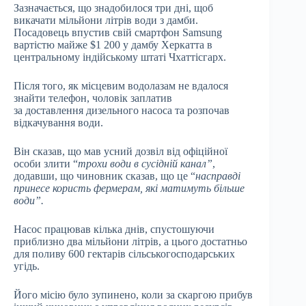
Зазначається, що знадобилося три дні, щоб
викачати мільйони літрів води з дамби.
Посадовець впустив свій смартфон Samsung
вартістю майже $1 200 у дамбу Херкатта в
центральному індійському штаті Чхаттісгарх.
Після того, як місцевим водолазам не вдалося
знайти телефон, чоловік заплатив
за доставлення дизельного насоса та розпочав
відкачування води.
Він сказав, що мав усний дозвіл від офіційної
особи злити “
трохи води в сусідній канал”
,
додавши, що чиновник сказав, що це “
насправді
принесе користь фермерам, які матимуть більше
води”.
Насос працював кілька днів, спустошуючи
приблизно два мільйони літрів, а цього достатньо
для поливу 600 гектарів сільськогосподарських
угідь.
Його місію було зупинено, коли за скаргою прибув