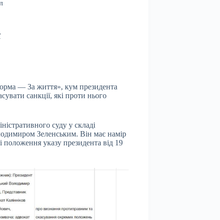
л
ї
форма — За життя», кум президента
сувати санкції, які проти нього
ністративного суду у складі
лодимиром Зеленським. Він має намір
і положення указу президента від 19