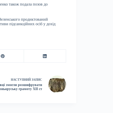
енко також подала позов до
Зеленського продиктований
ктиви підсанкційних осіб у дохід
НАСТУПНИЙ
ЗАПИС
вці змогли розшифрувати
вньоруську грамоту ХІІ ст