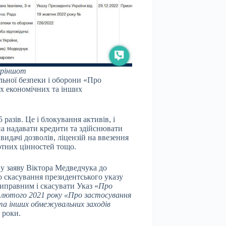
кріншот
льної безпеки і оборони «Про
их економічних та інших
разів. Це і блокування активів, і
на надавати кредити та здійснювати
идачі дозволів, ліцензій на ввезення
ютних цінностей тощо.
ну заяву Віктора Медведчука до
 скасування президентського указу
типравним і скасувати Указ «
Про
19 лютого 2021 року «Про застосування
 та інших обмежувальних заходів
 роки.