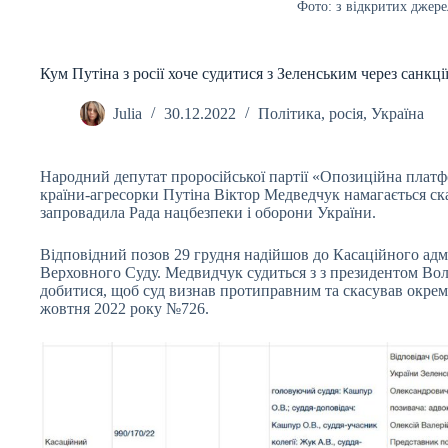
Фото: з відкритих джере
Кум Путіна з росії хоче судитися з Зеленським через санкці
Julia
30.12.2022
Політика
,
росія
,
Україна
Народний депутат проросійської партії «Опозиційна плат
країни-агресорки Путіна Віктор Медведчук намагається ска
запровадила Рада нацбезпеки і оборони України.
Відповідний позов 29 грудня надійшов до Касаційного адмі
Верховного Суду. Медвидчук судиться з з президентом Во
добитися, щоб суд визнав протиправним та скасував окрем
жовтня 2022 року №726.