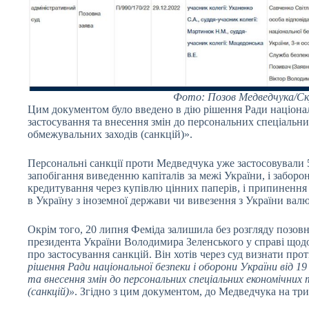
Фото: Позов Медведчука/C
Цим документом було введено в дію рішення Ради націона
застосування та внесення змін до персональних спеціальн
обмежувальних заходів (санкцій)».
Персональні санкції проти Медведчука уже застосовували 5 
запобігання виведенню капіталів за межі України, і заборо
кредитування через купівлю цінних паперів, і припинення в
в Україну з іноземної держави чи вивезення з України вал
Окрім того, 20 липня Феміда залишила без розгляду позов
президента України Володимира Зеленського у справі щодо
про застосування санкцій. Він хотів через суд визнати про
рішення Ради національної безпеки і оборони України від 
та внесення змін до персональних спеціальних економічних
(санкцій)»
. Згідно з цим документом, до Медведчука на три