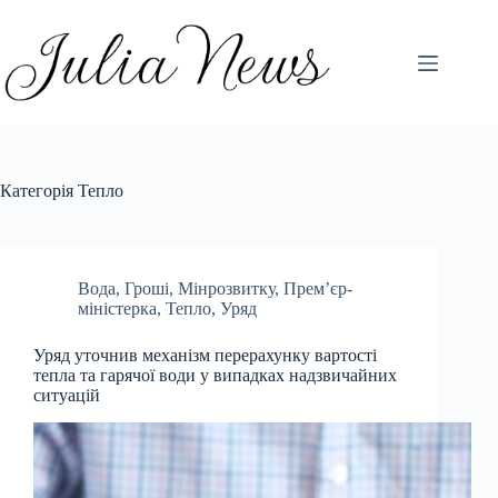
Перейти
до
вмісту
Категорія
Тепло
Вода
,
Гроші
,
Мінрозвитку
,
Премʼєр-
міністерка
,
Тепло
,
Уряд
Уряд уточнив механізм перерахунку вартості
тепла та гарячої води у випадках надзвичайних
ситуацій