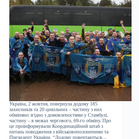
Україна, 2 жовтня, повернула додому 185
захисників та 20 цивільних – частину з них
обміняно згідно з домовленостями у Стамбулі,
частину – в межах чергового, 69-го обміну. Про
це проінформували Координаційний штаб з
питань поводження з військовополоненими та
Президент України. “Додому повертаються…