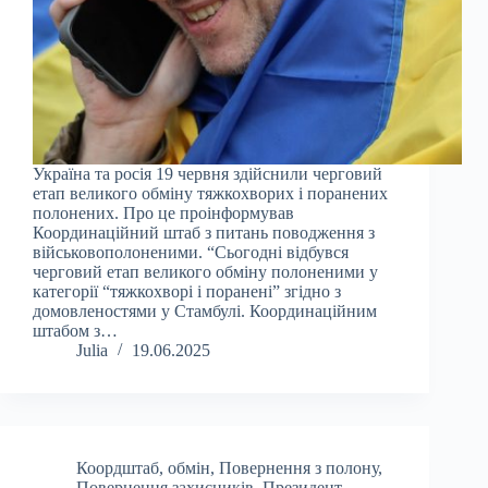
Україна та росія 19 червня здійснили черговий
етап великого обміну тяжкохворих і поранених
полонених. Про це проінформував
Координаційний штаб з питань поводження з
військовополоненими. “Сьогодні відбувся
черговий етап великого обміну полоненими у
категорії “тяжкохворі і поранені” згідно з
домовленостями у Стамбулі. Координаційним
штабом з…
Julia
19.06.2025
Коордштаб
,
обмін
,
Повернення з полону
,
Повернення захисників
,
Президент