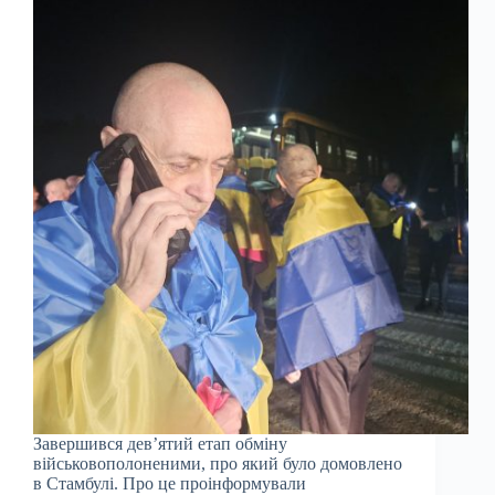
Завершився дев’ятий етап обміну
військовополоненими, про який було домовлено
в Стамбулі. Про це проінформували