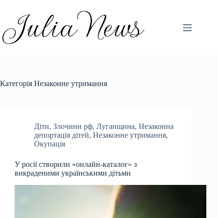
Перейти
до
вмісту
Категорія
Незаконне утримання
Діти
,
Злочини рф
,
Луганщина
,
Незаконна
депортація дітей
,
Незаконне утримання
,
Окупація
У росії створили «онлайн-каталог» з
викраденими українськими дітьми