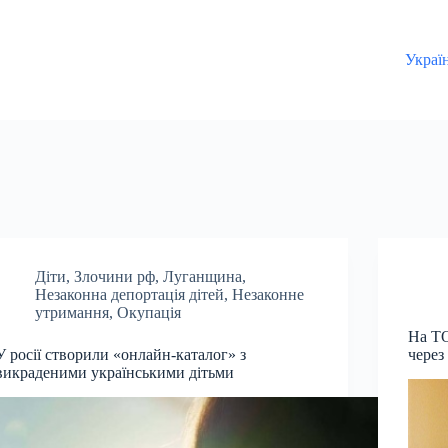
Украї
Діти
,
Злочини рф
,
Луганщина
,
Незаконна депортація дітей
,
Незаконне
утримання
,
Окупація
На ТО
У росії створили «онлайн-каталог» з
через
викраденими українськими дітьми