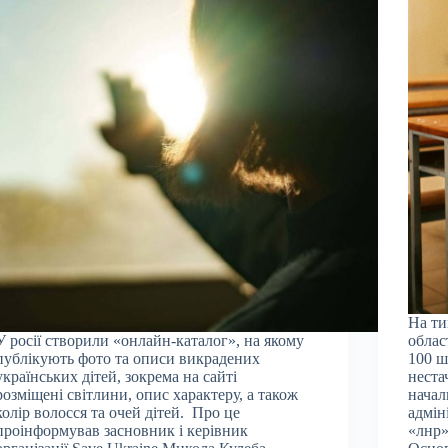
На ти
У росії створили «онлайн-каталог», на якому
облас
публікують фото та описи викрадених
100 ш
українських дітей, зокрема на сайті
неста
розміщені світлини, опис характеру, а також
начал
колір волосся та очей дітей. Про це
адмін
проінформував засновник і керівник
«лнр»