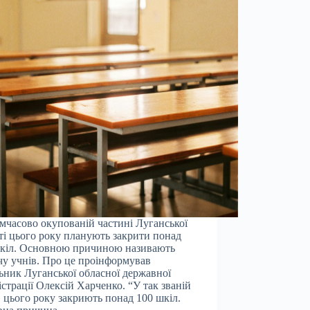
мчасово окупованій частині Луганської
ті цього року планують закрити понад
кіл. Основною причиною називають
чу учнів. Про це проінформував
ьник Луганської обласної державної
істрації Олексій Харченко. “У так званій
 цього року закриють понад 100 шкіл.