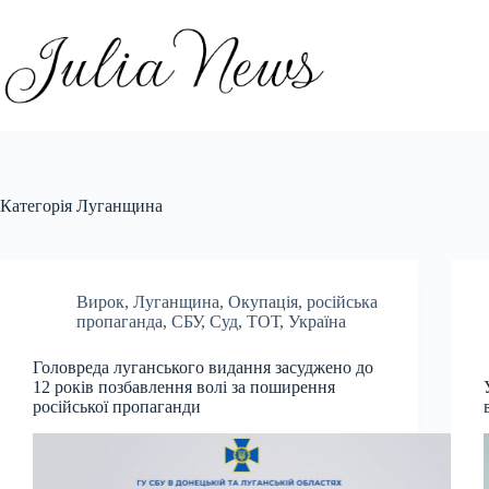
Перейти
до
вмісту
Категорія
Луганщина
Вирок
,
Луганщина
,
Окупація
,
російська
пропаганда
,
СБУ
,
Суд
,
ТОТ
,
Україна
Головреда луганського видання засуджено до
12 років позбавлення волі за поширення
російської пропаганди