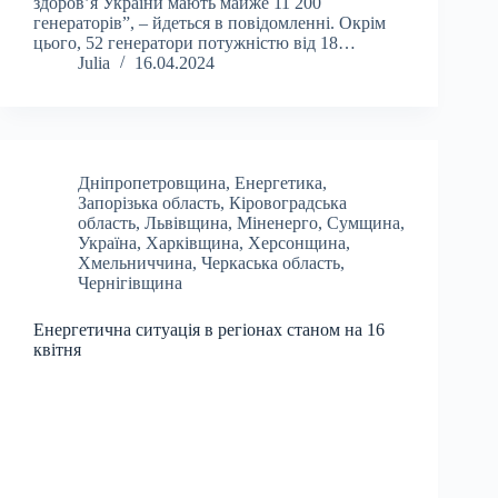
здоров’я України мають майже 11 200
генераторів”, – йдеться в повідомленні. Окрім
цього, 52 генератори потужністю від 18…
Julia
16.04.2024
Дніпропетровщина
,
Енергетика
,
Запорізька область
,
Кіровоградська
область
,
Львівщина
,
Міненерго
,
Сумщина
,
Україна
,
Харківщина
,
Херсонщина
,
Хмельниччина
,
Черкаська область
,
Чернігівщина
Енергетична ситуація в регіонах станом на 16
квітня