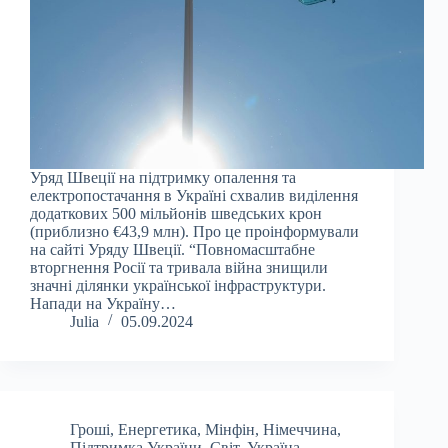
Уряд Швеції на підтримку опалення та
електропостачання в Україні схвалив виділення
додаткових 500 мільйонів шведських крон
(приблизно €43,9 млн). Про це проінформували
на сайті Уряду Швеції. “Повномасштабне
вторгнення Росії та тривала війна знищили
значні ділянки української інфраструктури.
Напади на Україну…
Julia
05.09.2024
Гроші
,
Енергетика
,
Мінфін
,
Німеччина
,
Підтримка України
,
Світ
,
Україна
,