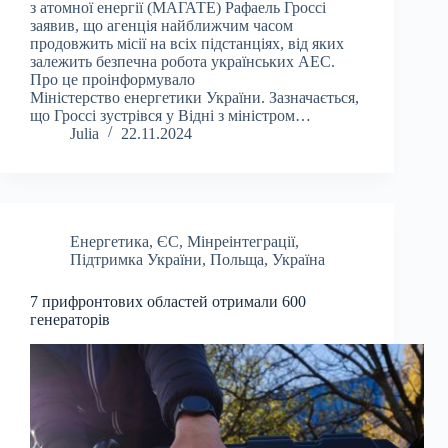
з атомної енергії (МАГАТЕ) Рафаель Гроссі
заявив, що агенція найближчим часом
продовжить місії на всіх підстанціях, від яких
залежить безпечна робота українських АЕС.
Про це проінформувало
Міністерство енергетики України. Зазначається,
що Гроссі зустрівся у Відні з міністром…
Julia
22.11.2024
Енергетика
,
ЄС
,
Мінреінтеграції
,
Підтримка України
,
Польща
,
Україна
7 прифронтових областей отримали 600
генераторів