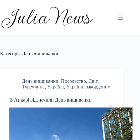
Перейти
до
вмісту
Категорія
День вишиванки
День вишиванки
,
Посольство
,
Світ
,
Туреччина
,
Україна
,
Українці закордоном
В Анкарі відзначили День вишиванки