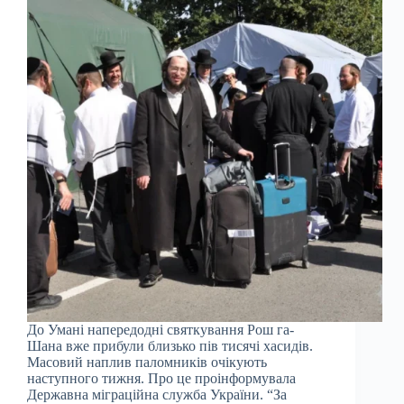
До Умані напередодні святкування Рош га-
Шана вже прибули близько пів тисячі хасидів.
Масовий наплив паломників очікують
наступного тижня. Про це проінформувала
Державна міграційна служба України. “За