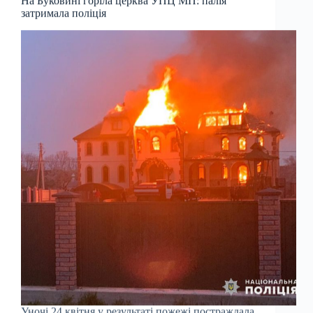
На Буковині горіла церква УПЦ МП: палія
затримала поліція
Уночі 24 квітня у результаті пожежі постраждала