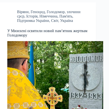
Віряни
,
Геноцид
,
Голодомор
,
злочини
срср
,
Історія
,
Німеччина
,
Пам'ять
,
Підтримка України
,
Світ
,
Україна
У Мюнхені освятили новий пам’ятник жертвам
Голодомору