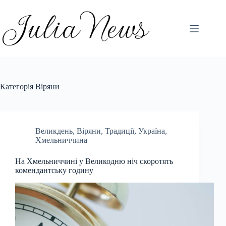
Перейти
до
вмісту
Категорія
Віряни
Великдень
,
Віряни
,
Традиції
,
Україна
,
Хмельниччина
На Хмельниччині у Великодню ніч скоротять
комендантську годину