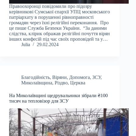
Правоохоронці повідомили про підозру
керівникові Сумської єпархії УПЦ московського
патріархату в порушенні рівноправності
громадян через їхні релігійні переконання. Про
це пише Служба Безпеки України. “За даними
слідства, клірик ображав релігійні почуття вірян
інших конфесій під час своїх проповідей та у…
Julia
29.02.2024
Благодійність
,
Віряни
,
Допомога
,
ЗСУ
,
Миколаївщина
,
Різдво
,
Церква
На Миколаївщині щедрувальники зібрали ₴100
тисяч на тепловізор для ЗСУ