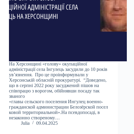
На Херсонщині «голову» окупаційної
адміністрації села Інгулець засудили до 10 років
ув’язнення. Про це проінформували у
Херсонській обласній прокуратурі. “Доведено,
що в серпні 2022 року засуджений пішов на
співпрацю з ворогом, обійнявши посаду так
званого
«главы сельского поселения Ингулец военно-
гражданской администрации Белозёрской посел
ковой территориальной».На псевдопосаді, в
незаконно створеному…
Julia
09.04.2025