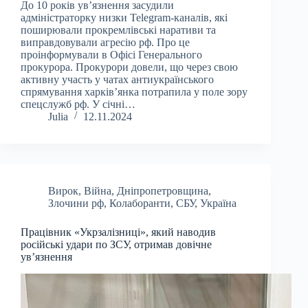
До 10 років ув’язнення засудили
адміністраторку низки Telegram-каналів, які
поширювали прокремлівські наративи та
виправдовували агресію рф. Про це
проінформували в Офісі Генерального
прокурора. Прокурори довели, що через свою
активну участь у чатах антиукраїнського
спрямування харків’янка потрапила у поле зору
спецслужб рф. У січні…
Julia
12.11.2024
Вирок
,
Війна
,
Дніпропетровщина
,
Злочини рф
,
Колаборанти
,
СБУ
,
Україна
Працівник «Укрзалізниці», який наводив
російські удари по ЗСУ, отримав довічне
ув’язнення