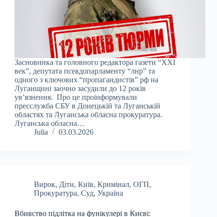
Засновника та головного редактора газети “ХХІ
век”, депутата псевдопарламенту “лнр” та
одного з ключових “пропагандистів” рф на
Луганщині заочно засудили до 12 років
увʼязнення. Про це проінформували
пресслужба СБУ в Донецькій та Луганській
областях та Луганська обласна прокуратура.
Луганська обласна…
Julia
03.03.2026
Вирок
,
Діти
,
Київ
,
Кримінал
,
ОГП
,
Прокуратура
,
Суд
,
Україна
Вбивство підлітка на фунікулері в Києві: