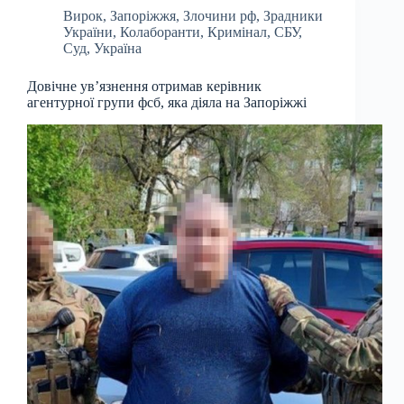
Вирок
,
Запоріжжя
,
Злочини рф
,
Зрадники
України
,
Колаборанти
,
Кримінал
,
СБУ
,
Суд
,
Україна
Довічне ув’язнення отримав керівник
агентурної групи фсб, яка діяла на Запоріжжі