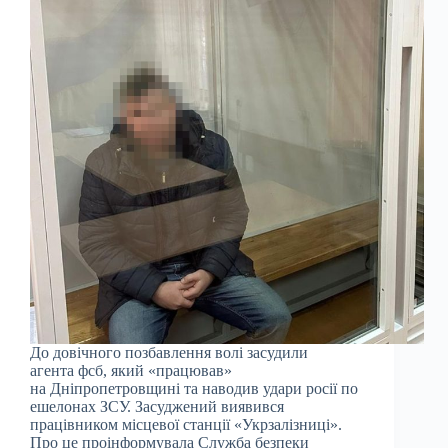
До довічного позбавлення волі засудили
агента фсб, який «працював»
на Дніпропетровщині та наводив удари росії по
ешелонах ЗСУ. Засуджений виявився
працівником місцевої станції «Укрзалізниці».
Про це проінформувала Служба безпеки