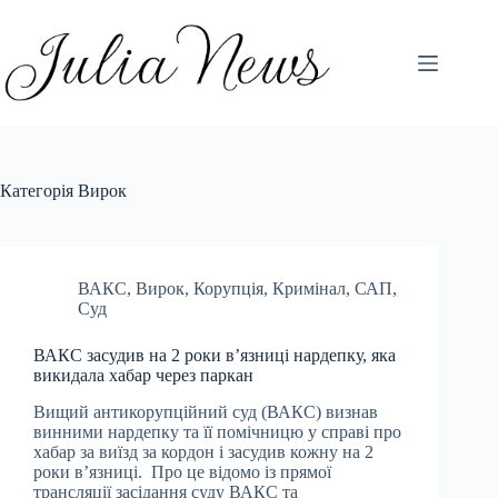
Перейти
до
вмісту
Категорія
Вирок
ВАКС
,
Вирок
,
Корупція
,
Кримінал
,
САП
,
Суд
ВАКС засудив на 2 роки в’язниці нардепку, яка
викидала хабар через паркан
Вищий антикорупційний суд (ВАКС) визнав
винними нардепку та її помічницю у справі про
хабар за виїзд за кордон і засудив кожну на 2
роки в’язниці. Про це відомо із прямої
трансляції засідання суду ВАКС та