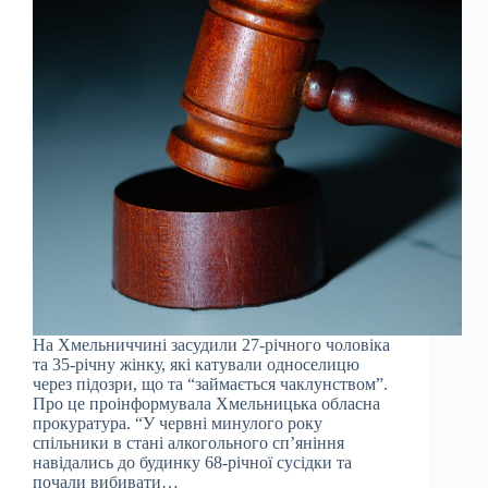
На Хмельниччині засудили 27-річного чоловіка
та 35-річну жінку, які катували односелицю
через підозри, що та “займається чаклунством”.
Про це проінформувала Хмельницька обласна
прокуратура. “У червні минулого року
спільники в стані алкогольного сп’яніння
навідались до будинку 68-річної сусідки та
почали вибивати…