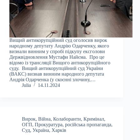
Вищий антикорупційний суд оголосив вирок
народному депутату Андрію Одарченку, якого
визнали винним у спробі підкупу ексголови
Держвідновлення Мустафи Найєма. Про це
відомо із трансляції Вищого антикорупційного
суду. Вищий антикорупційний суд України
(ВАКС) визнав винним народного депутата
Андрія Одарченка (у скоєнні злочину,…
Julia
14.11.2024
Вирок
,
Війна
,
Колаборанти
,
Кримінал
,
ОГП
,
Прокуратура
,
російська пропаганда
,
Суд
,
Україна
,
Харків