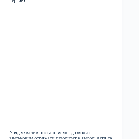
чергою
Уряд ухвалив постанову, яка дозволить
військовим отримати пріоритет у виборі дати та