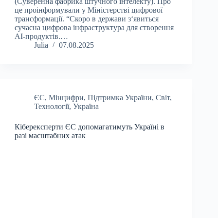
(Суверенна фабрика штучного інтелекту). Про
це проінформували у Міністерстві цифрової
трансформації. “Скоро в держави з‘явиться
сучасна цифрова інфраструктура для створення
AI-продуктів.…
Julia
07.08.2025
ЄС
,
Мінцифри
,
Підтримка України
,
Світ
,
Технології
,
Україна
Кіберексперти ЄС допомагатимуть Україні в
разі масштабних атак