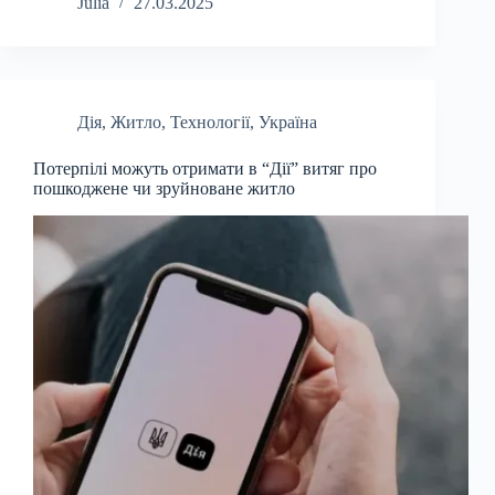
Julia
27.03.2025
Дія
,
Житло
,
Технології
,
Україна
Потерпілі можуть отримати в “Дії” витяг про
пошкоджене чи зруйноване житло