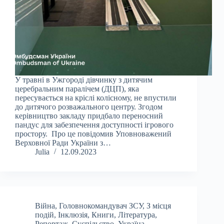
У травні в Ужгороді дівчинку з дитячим
церебральним паралічем (ДЦП), яка
пересувається на кріслі колісному, не впустили
до дитячого розважального центру. Згодом
керівництво закладу придбало переносний
пандус для забезпечення доступності ігрового
простору. Про це повідомив Уповноважений
Верховної Ради України з…
Julia
12.09.2023
Війна
,
Головнокомандувач ЗСУ
,
З місця
подій
,
Інклюзія
,
Книги
,
Література
,
Репортаж
,
Суспільство
,
Україна
,