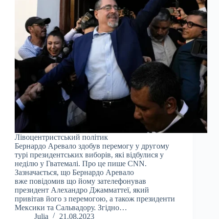
Лівоцентристський політик
Бернардо Аревало здобув перемогу у другому
турі президентських виборів, які відбулися у
неділю у Гватемалі. Про це пише CNN.
Зазначається, що Бернардо Аревало
вже повідомив що йому зателефонував
президент Алехандро Джамматтеї, який
привітав його з перемогою, а також президенти
Мексики та Сальвадору. Згідно…
Julia
21.08.2023