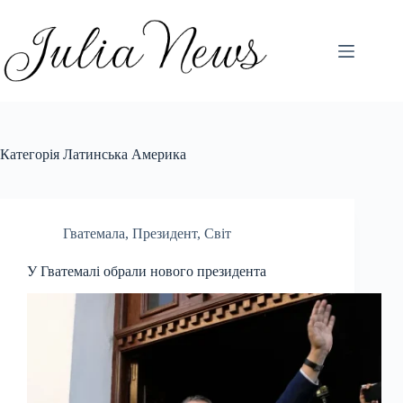
Перейти
до
вмісту
Категорія
Латинська Америка
Гватемала
,
Президент
,
Світ
У Гватемалі обрали нового президента