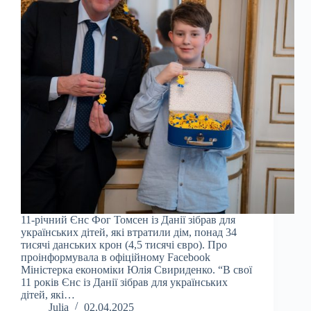
11-річний Єнс Фог Томсен із Данії зібрав для
українських дітей, які втратили дім, понад 34
тисячі данських крон (4,5 тисячі євро). Про
проінформувала в офіційному Facebook
Міністерка економіки Юлія Свириденко. “В свої
11 років Єнс із Данії зібрав для українських
дітей, які…
Julia
02.04.2025