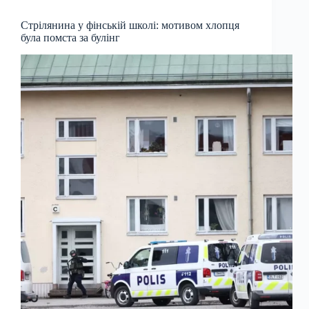
Стрілянина у фінській школі: мотивом хлопця
була помста за булінг