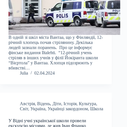
В одній зі шкіл міста Вантаа, що у Фінляндії, 12-
річний хлопець почав стрілянину. Декілька
людей зазнали поранень. Про це інформує
фінське видання Iltalehti. “12-річний учень
стріляв в інших учнів у філії Йокіранта школи
“Вієртола” у Вантаа. Хлопця підозрюють у
вбивстві…
Julia
02.04.2024
Австрія
,
Відень
,
Діти
,
Історія
,
Культура
,
Світ
,
Україна
,
Українці закордоном
,
Школа
У Відні учні української школи провели
екскурсію місцями, де жив Іван Франко