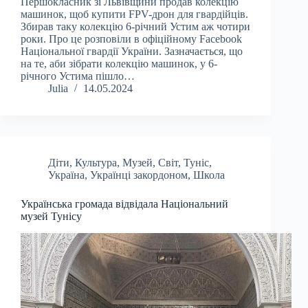
Першокласник зі Львівщини продав колекцію
машинок, щоб купити FPV-дрон для гвардійців.
Збирав таку колекцію 6-річний Устим аж чотири
роки. Про це розповіли в офіційному Facebook
Національної гвардії України. Зазначається, що
на те, аби зібрати колекцію машинок, у 6-
річного Устима пішло…
Julia
14.05.2024
Діти
,
Культура
,
Музей
,
Світ
,
Туніс
,
Україна
,
Українці закордоном
,
Школа
Українська громада відвідала Національний
музей Тунісу