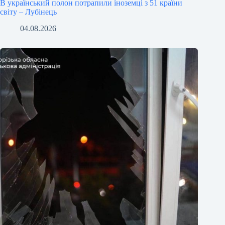
В український полон потрапили іноземці з 51 країни
світу – Лубінець
04.08.2026