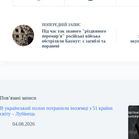
ПОПЕРЕДНІЙ
ЗАПИС
Під час так званого "різдвяного
перемир'я" російські війська
обстріляли Бахмут: є загиблі та
окуп
поранені
Пов’язані записи
В український полон потрапили іноземці з 51 країни
світу – Лубінець
04.08.2026