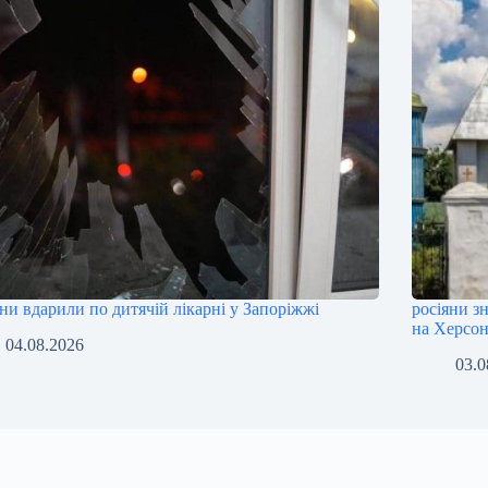
яни вдарили по дитячій лікарні у Запоріжжі
росіяни з
на Херсо
04.08.2026
03.0