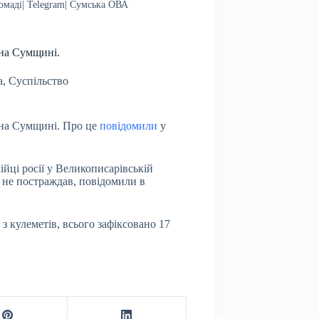
омаді| Telegram| Сумська ОВА
 на Сумщині.
а
,
Суспільство
и на Сумщині. Про це
повідомили
у
ійці росії у Великописарівській
к не постраждав, повідомили в
з кулеметів, всього зафіксовано 17